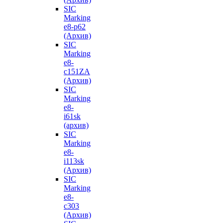
SIC
Marking
e8-p62
(Архив)
SIC
Marking
e8-
с151ZA
(Архив)
SIC
Marking
e8-
i61sk
(архив)
SIC
Marking
e8-
i113sk
(Архив)
SIC
Marking
e8-
с303
(Архив)