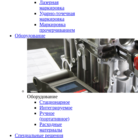
Лазерная
маркировка
Ударно-точечная
маркировка
Маркировка
прочерчиванием
Оборудование
Оборудование
Стационарное
Интегрируемое
Ручное
(портативное)
Расходные
материалы
Специальные решения