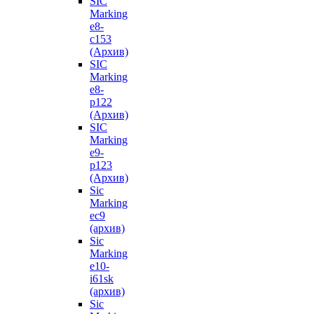
SIC
Marking
e8-
с153
(Архив)
SIC
Marking
e8-
p122
(Архив)
SIC
Marking
e9-
p123
(Архив)
Sic
Marking
ec9
(архив)
Sic
Marking
e10-
i61sk
(архив)
Sic