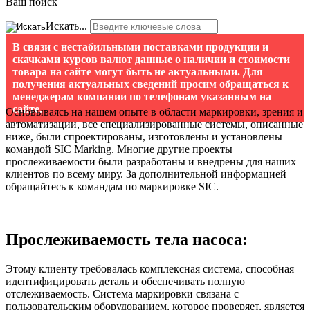
Ваш поиск
Искать...
В связи с нестабильными поставками продукции и
скачками курсов валют данные о наличии и стоимости
товара на сайте могут быть не актуальными. Для
получения актуальных сведений просим обращаться к
менеджерам компании по телефонам указанным на
сайте.
Основываясь на нашем опыте в области маркировки, зрения и
автоматизации, все специализированные системы, описанные
ниже, были спроектированы, изготовлены и установлены
командой SIC Marking. Многие другие проекты
прослеживаемости были разработаны и внедрены для наших
клиентов по всему миру. За дополнительной информацией
обращайтесь к командам по маркировке SIC.
Прослеживаемость тела насоса:
Этому клиенту требовалась комплексная система, способная
идентифицировать деталь и обеспечивать полную
отслеживаемость. Система маркировки связана с
пользовательским оборудованием, которое проверяет, является