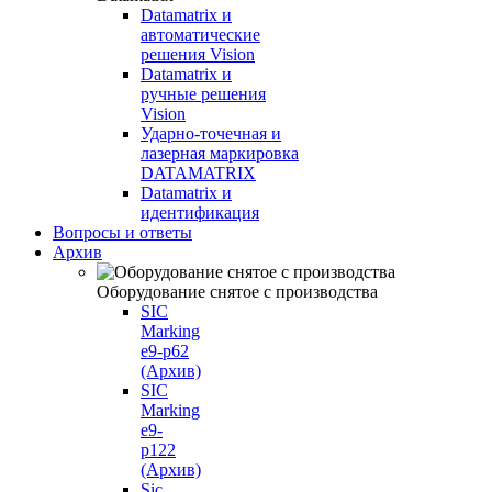
Datamatrix и
автоматические
решения Vision
Datamatrix и
ручные решения
Vision
Ударно-точечная и
лазерная маркировка
DATAMATRIX
Datamatrix и
идентификация
Вопросы и ответы
Архив
Оборудование снятое с производства
SIC
Marking
e9-p62
(Архив)
SIC
Marking
e9-
p122
(Архив)
Sic