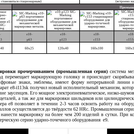
а становиться стационарным)
(встроено на
Промышл
-
e10-
e10-
e10-
e10
23
p63
p123
c153
c153
x40
60х25
120х40
160x100
160x
аркировки прочерчиванием (промышленная серия)
система ме
вод перемещает маркирующую головку и происходит скорябыва
-цифровые знаки, эмблемы, имеют форму непрерывной линии 
рат e8-i113sk получил новый исполнительный механизм, кото
ание заусенцев. Его мощное электропневматическое, низко-шумов
деталей, а так же для маркировки шильдиков или цилиндрически
а e8 позволяет в течении 2-3 часов освоить работу на оборуд
аллов осуществляется до твёрдости 62 HRc. Промышленная серия
нанести маркировку на более чем 200 изделий в сутки. При к
ерческую серию ударно-точечного оборудования е9.