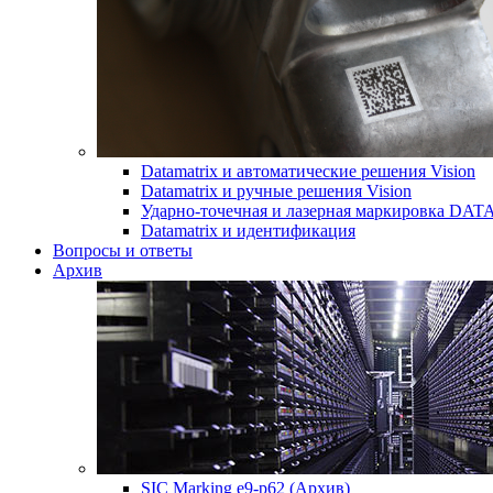
Datamatrix и автоматические решения Vision
Datamatrix и ручные решения Vision
Ударно-точечная и лазерная маркировка D
Datamatrix и идентификация
Вопросы и ответы
Архив
SIC Marking e9-p62 (Архив)