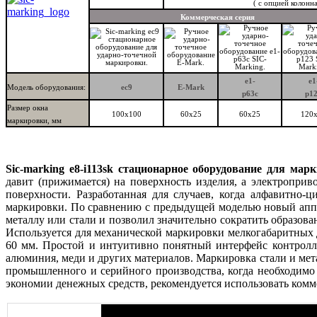
( с опцией колонн
Коммерческая серия
e1-
e1
Модель оборудования:
ec9
E-Mark
p63c
p1
Размер окна
100х100
60x25
60x25
120
маркировки, мм
Sic-marking e8-i113sk стационарное оборудование для м
давит (прижимается) на поверхность изделия, а электропри
поверхности. Разработанная для случаев, когда алфавитно
маркировки. По сравнению с предыдущей моделью новый аппа
металлу или стали и позволил значительно сократить образов
Используется для механической маркировки мелкогабаритных 
60 мм. Простой и интуитивно понятный интерфейс контроллер
алюминия, меди и других материалов. Маркировка стали и мет
промышленного и серийного производства, когда необходимо 
экономии денежных средств, рекомендуется использовать комм