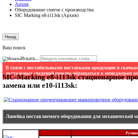
Архив
Оборудование снятое с производства
SIC Marking e8-i113sk (Архив)
Назад
Ваш поиск
Искать...
В связи с нестабильными поставками продукции и скачкам
актуальных сведений просим обращаться к менеджерам ко
SIC-Marking e8-i113sk cтационарное пр
замена или e10-i113sk:
Линейка поставляемого оборудования для механической м
Ручно