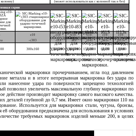
 колонну)
(может использоваться как с колонной так и без)
енная серия
-
e10
e10
e10-
e10-
e10-
e10-
za
-
с303
-i53
i83
i141
i61s
i113s
100
300x160
50х20
80х70
150х100
60х30
110х60
ханической маркировки прочерчиванием, игла под давлением
ние металла и в итоге непрерывная маркировка без удара по
или нанесение удара по поверхности запрещено технологией
рый позволил увеличить максимальную глубину маркировки по
ое действие производит маркировку самого высокого качества.
х деталей глубиной до 0,7 мм. Имеет окно маркировки 110 на
ование. Используется для маркировки стали, чугуна, бронзы,
 e8 оборудования предназначена для использования в условиях
оличестве требуемых маркировок изделий меньше 200, в целях