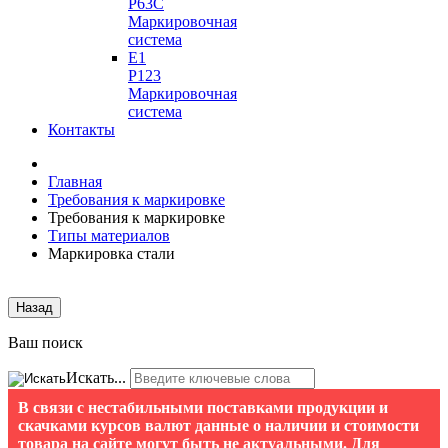
P63C
Маркировочная
система
E1
P123
Маркировочная
система
Контакты
Главная
Требования к маркировке
Требования к маркировке
Типы материалов
Маркировка стали
Назад
Ваш поиск
Искать...
В связи с нестабильными поставками продукции и
скачками курсов валют данные о наличии и стоимости
товара на сайте могут быть не актуальными. Для