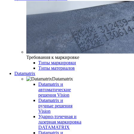
Требования к маркировке
Типы маркировки
Типы материалов
Datamatrix
Datamatrix
Datamatrix и
автоматические
решения Vision
Datamatrix и
ручные решения
Vision
Ударно-точечная и
лазерная маркировка
DATAMATRIX
Datamatrix и