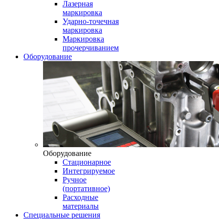
Лазерная
маркировка
Ударно-точечная
маркировка
Маркировка
прочерчиванием
Оборудование
Оборудование
Стационарное
Интегрируемое
Ручное
(портативное)
Расходные
материалы
Специальные решения