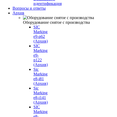
идентификация
Вопросы и ответы
Архив
Оборудование снятое с производства
SIC
Marking
e9-p62
(Архив)
SIC
Marking
e9-
p122
(Архив)
Sic
Marking
e8-i81
(Архив)
Sic
Marking
e8-i141
(Архив)
SIC
Marking
e8-