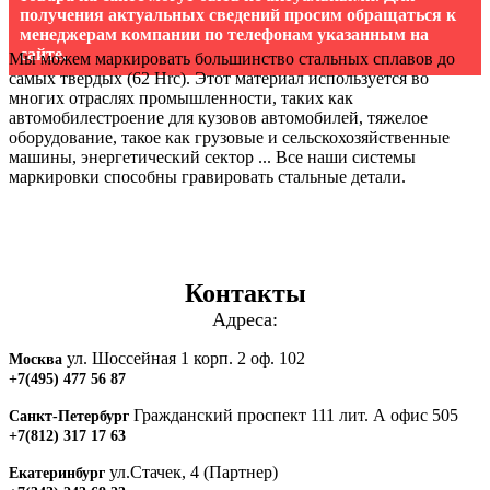
получения актуальных сведений просим обращаться к
менеджерам компании по телефонам указанным на
сайте.
Мы можем маркировать большинство стальных сплавов до
самых твердых (62 Hrc). Этот материал используется во
многих отраслях промышленности, таких как
автомобилестроение для кузовов автомобилей, тяжелое
оборудование, такое как грузовые и сельскохозяйственные
машины, энергетический сектор ... Все наши системы
маркировки способны гравировать стальные детали.
Контакты
Адреса:
ул. Шоссейная 1 корп. 2 оф. 102
Москва
+7(495) 477 56 87
Гражданский проспект 111 лит. А офис 505
Санкт-Петербург
+7(812) 317 17 63
ул.Стачек, 4 (Партнер)
Екатеринбург