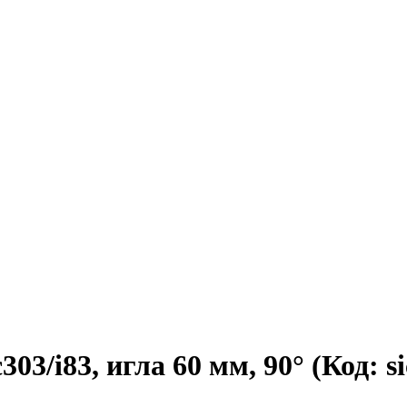
303/i83, игла 60 мм, 90°
(Код:
s