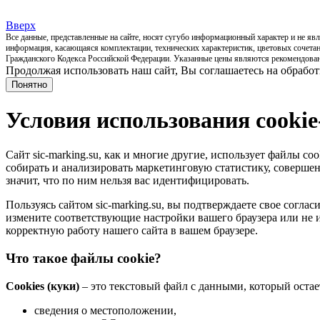
Вверх
Все данные, представленные на сайте, носят сугубо информационный характер и не я
информация, касающаяся комплектации, технических характеристик, цветовых сочетан
Гражданского Кодекса Российской Федерации. Указанные цены являются рекомендован
Продолжая использовать наш сайт, Вы соглашаетесь на обработ
Понятно
Условия использования cooki
Сайт sic-marking.su, как и многие другие, использует файлы c
собирать и анализировать маркетинговую статистику, совершен
значит, что по ним нельзя вас идентифицировать.
Пользуясь сайтом sic-marking.su, вы подтверждаете свое согла
измените соответствующие настройки вашего браузера или не и
корректную работу нашего сайта в вашем браузере.
Что такое файлы cookie?
Cookies (куки)
– это текстовый файл с данными, который остае
сведения о местоположении,