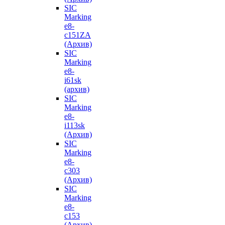
SIC
Marking
e8-
с151ZA
(Архив)
SIC
Marking
e8-
i61sk
(архив)
SIC
Marking
e8-
i113sk
(Архив)
SIC
Marking
e8-
с303
(Архив)
SIC
Marking
e8-
с153
(Архив)