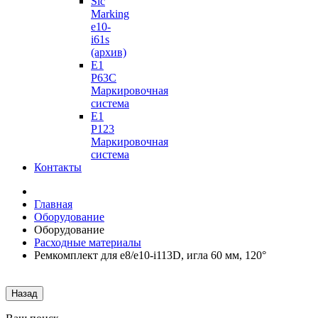
Sic
Marking
e10-
i61s
(архив)
E1
P63C
Маркировочная
система
E1
P123
Маркировочная
система
Контакты
Главная
Оборудование
Оборудование
Расходные материалы
Ремкомплект для e8/e10-i113D, игла 60 мм, 120°
Назад