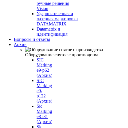
ручные решения
Vision
Ударно-точечная и
лазерная маркировка
DATAMATRIX
Datamatrix и
идентификация
Вопросы и ответы
Архив
Оборудование снятое с производства
SIC
Marking
e9-p62
(Архив)
SIC
Marking
e9-
p122
(Архив)
Sic
Marking
e8-i81
(Архив)
Sic