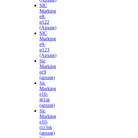
SIC
Marking
e8-
p122
(Архив)
SIC
Marking
e9-
p123
(Архив)
Sic
Marking
ec9
(архив)
Sic
Marking
e10-
i61sk
(архив)
Sic
Marking
e10-
i113sk
(архив)