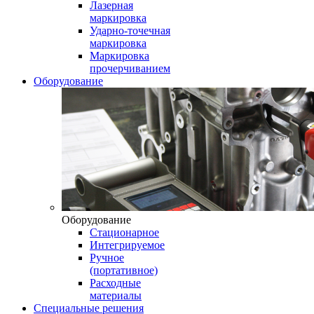
Лазерная
маркировка
Ударно-точечная
маркировка
Маркировка
прочерчиванием
Оборудование
Оборудование
Стационарное
Интегрируемое
Ручное
(портативное)
Расходные
материалы
Специальные решения