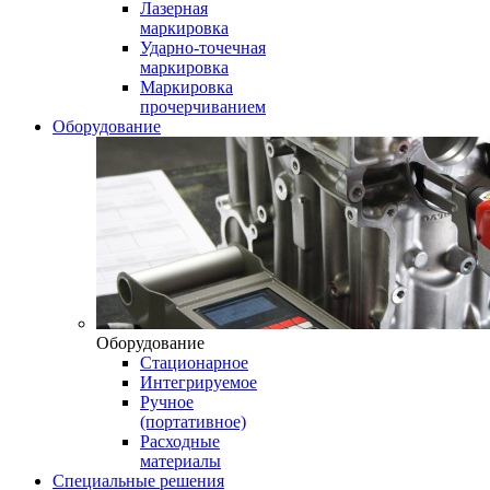
Лазерная
маркировка
Ударно-точечная
маркировка
Маркировка
прочерчиванием
Оборудование
Оборудование
Стационарное
Интегрируемое
Ручное
(портативное)
Расходные
материалы
Специальные решения