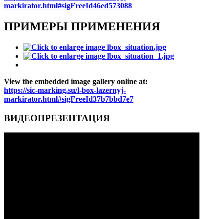
markirator.html#sigFreeId46ed573088
ПРИМЕРЫ ПРИМЕНЕНИЯ
View the embedded image gallery online at:
https://sic-marking.su/l-box-lazernyj-
markirator.html#sigFreeId37b7bbd7e7
ВИДЕОПРЕЗЕНТАЦИЯ