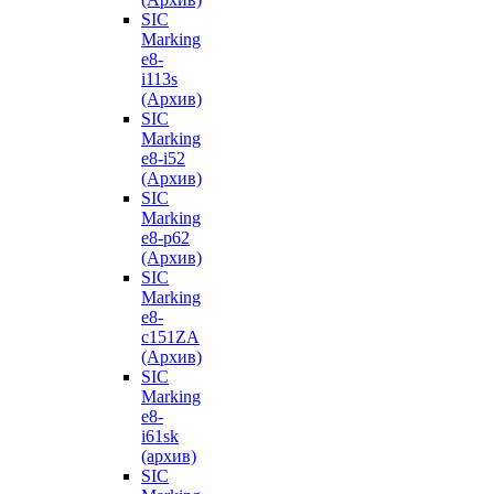
SIC
Marking
e8-
i113s
(Архив)
SIC
Marking
e8-i52
(Архив)
SIC
Marking
e8-p62
(Архив)
SIC
Marking
e8-
с151ZA
(Архив)
SIC
Marking
e8-
i61sk
(архив)
SIC